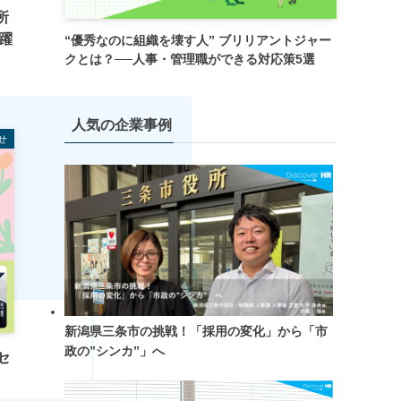
所
躍
“優秀なのに組織を壊す人” ブリリアントジャー
クとは？──人事・管理職ができる対応策5選
人気の企業事例
せ
新潟県三条市の挑戦！「採用の変化」から「市
政の”シンカ”」へ
セ