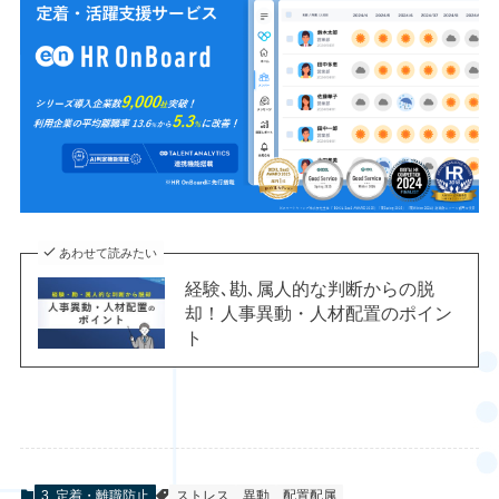
あわせて読みたい
経験､勘､属人的な判断からの脱
却！人事異動・人材配置のポイン
ト
3. 定着・離職防止
ストレス
異動
配置配属