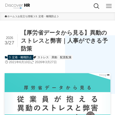
ホーム
お役立ち情報
3. 定着・離職防止
【厚労省データから見る】異動の
2026
ストレスと弊害｜人事ができる予
3/27
防策
3. 定着・離職防止
ストレス
異動
配置配属
2021年6月10日
2026年3月27日