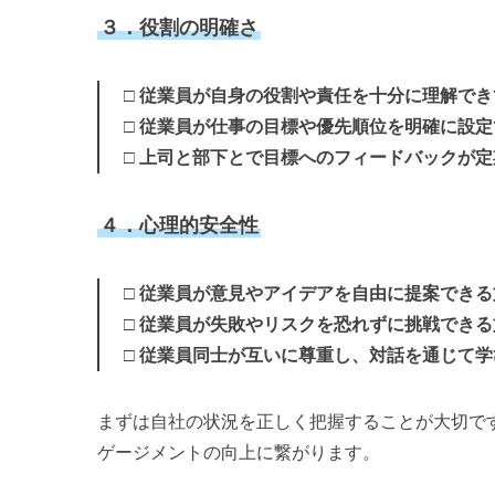
３．役割の明確さ
□ 従業員が自身の役割や責任を十分に理解でき
□
従業員
が仕事の目標や優先順位を明確に設定
□ 上司と部下とで目標へのフィードバックが定
４．心理的安全性
□ 従業員が意見やアイデアを自由に提案できる
□
従業員が
失敗やリスクを恐れずに挑戦できる
□ 従業員同士が互いに尊重し、対話を通じて学
まずは自社の状況を正しく把握することが大切で
ゲージメントの向上に繋がります。