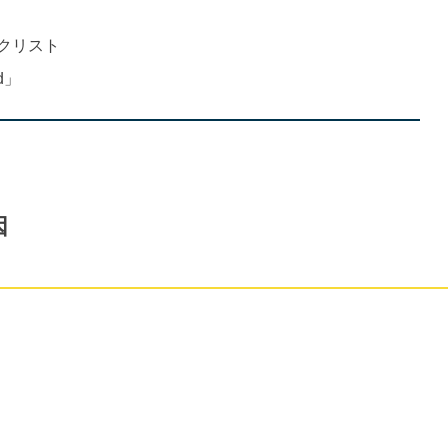
クリスト
d」
因