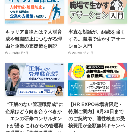
キャリア自律とは？人材育
率直な対話が、組織を強く
成や離職防止につながる理
する。職場で生かすアサー
由と企業の支援策を解説
ション入門
2026年8月6日
2026年7月23日
“正解のない管理職育成”に
【HR EXPO来場者限定・
企業はどう向き合うべきか
特別ご案内】9月30日まで
―エンの研修コンサルタン
のご契約で、適性検査の受
トが語る これからの管理職
検費用が全額無料キャンペ