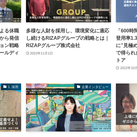
よる休職
多様な人財を採用し、環境変化に適応
「600
から発信
し続けるRIZAPグループの戦略とは｜
登用率1
ョン戦略
RIZAPグループ株式会社
に”見極
ールディ
で得られ
2022年11月1日
トア
2022年10
1. 採用
企業インタビュー