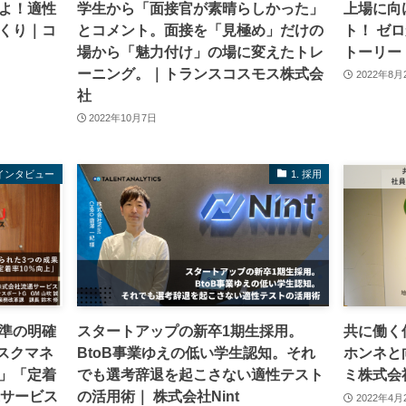
よ！適性
学生から「面接官が素晴らしかった」
上場に向
くり｜コ
とコメント。面接を「見極め」だけの
ト！ ゼ
場から「魅力付け」の場に変えたトレ
トーリー
ーニング。｜トランスコスモス株式会
2022年8月
社
2022年10月7日
インタビュー
1. 採用
準の明確
スタートアップの新卒1期生採用。
共に働く
スクマネ
BtoB事業ゆえの低い学生認知。それ
ホンネと
」「定着
でも選考辞退を起こさない適性テスト
ミ株式会
通サービス
の活用術｜ 株式会社Nint
2022年4月