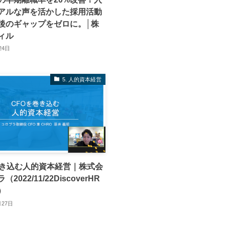
アルな声を活かした採用活動
後のギャップをゼロに。│株
ィル
24日
5. 人的資本経営
巻き込む人的資本経営｜株式会
2022/11/22DiscoverHR
）
月27日