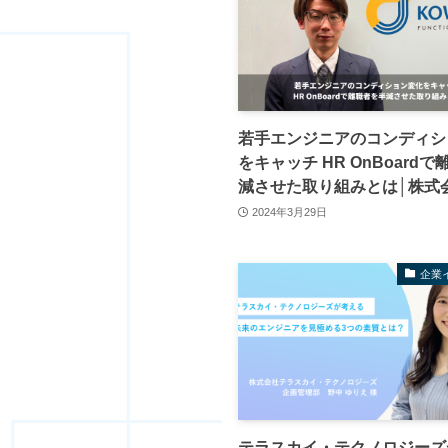
若手エンジニアのコンディシ
をキャッチ HR OnBoard
減させた取り組みとは│株式
2024年3月29日
企業
テラスカイ・テクノロジーズ