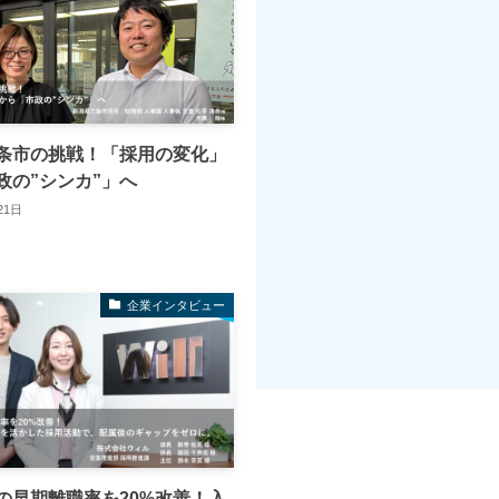
条市の挑戦！「採用の変化」
政の”シンカ”」へ
21日
企業インタビュー
の早期離職率を20%改善！入