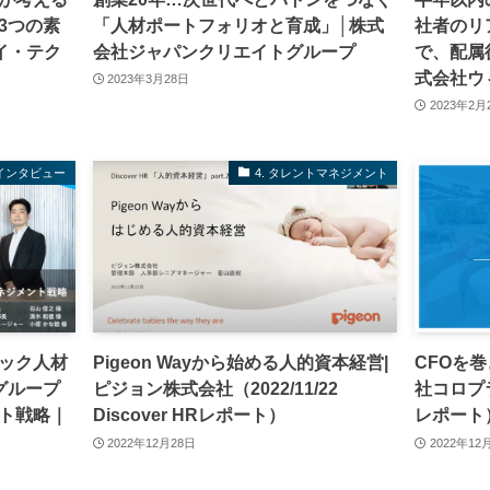
3つの素
「人材ポートフォリオと育成」│株式
社者のリ
イ・テク
会社ジャパンクリエイトグループ
で、配属
式会社ウ
2023年3月28日
2023年2月
インタビュー
4. タレントマネジメント
ック人材
Pigeon Wayから始める人的資本経営|
CFOを
グループ
ピジョン株式会社（2022/11/22
社コロプラ（
ト戦略｜
Discover HRレポート）
レポート
2022年12月28日
2022年12