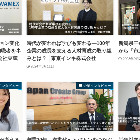
ョン変化
時代が変われば学びも変わる―100年
新潟県三
で離職者を半
企業の成長を支える人材育成の取り組
から「市
会社豆蔵
みとは？ │東京インキ株式会社
2023年9月
2024年3月11日
インタビュー
企業インタビュー
が考える
創業20年…次世代へとバトンをつなぐ
半年以内