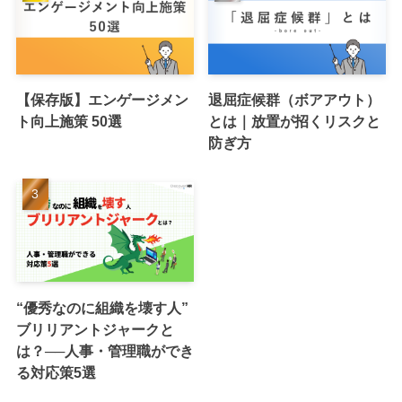
【保存版】エンゲージメン
退屈症候群（ボアアウト）
ト向上施策 50選
とは｜放置が招くリスクと
防ぎ方
“優秀なのに組織を壊す人”
ブリリアントジャークと
は？──人事・管理職ができ
る対応策5選