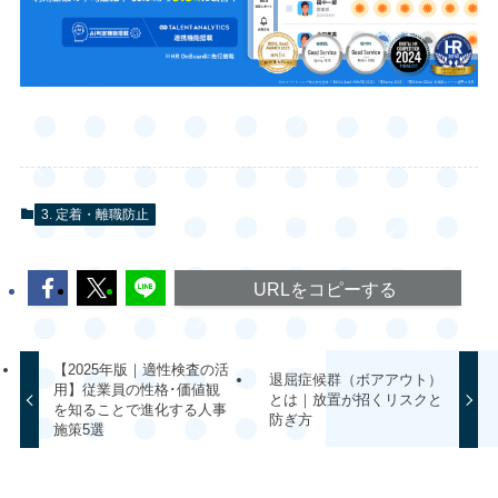
3. 定着・離職防止
URLをコピーする
【2025年版｜適性検査の活
退屈症候群（ボアアウト）
用】従業員の性格･価値観
とは｜放置が招くリスクと
を知ることで進化する人事
防ぎ方
施策5選