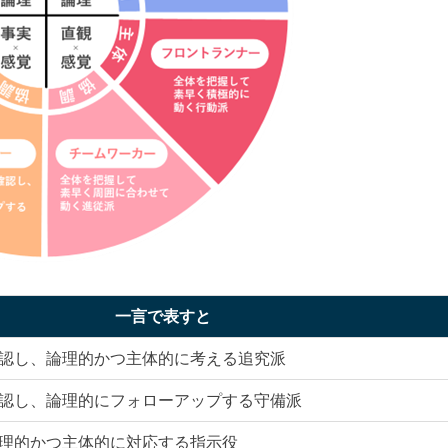
一言で表すと
認し、論理的かつ主体的に考える追究派
認し、論理的にフォローアップする守備派
理的かつ主体的に対応する指示役