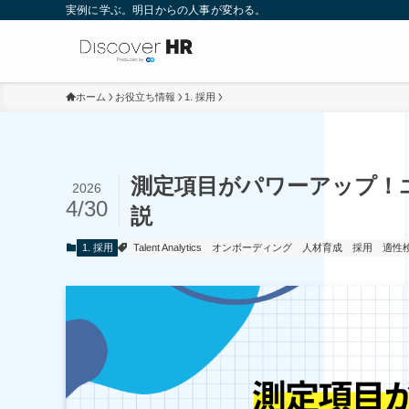
実例に学ぶ。明日からの人事が変わる。
ホーム
お役立ち情報
1. 採用
測定項目がパワーアップ！エンの
2026
4/30
説
1. 採用
Talent Analytics
オンボーディング
人材育成
採用
適性