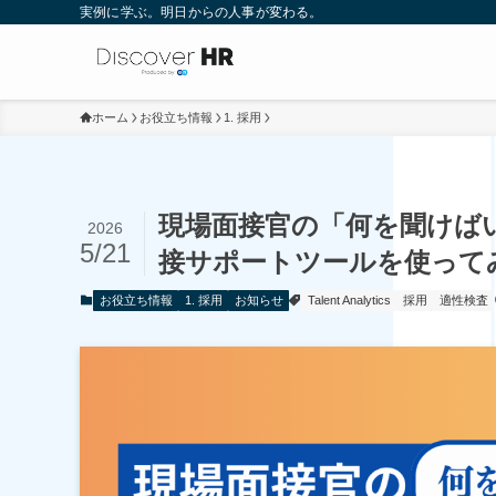
実例に学ぶ。明日からの人事が変わる。
ホーム
お役立ち情報
1. 採用
現場面接官の「何を聞けばいい？」
2026
5/21
接サポートツールを使って
お役立ち情報
1. 採用
お知らせ
Talent Analytics
採用
適性検査