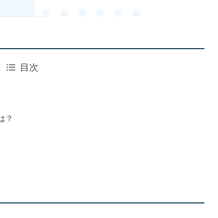
目次
とは？