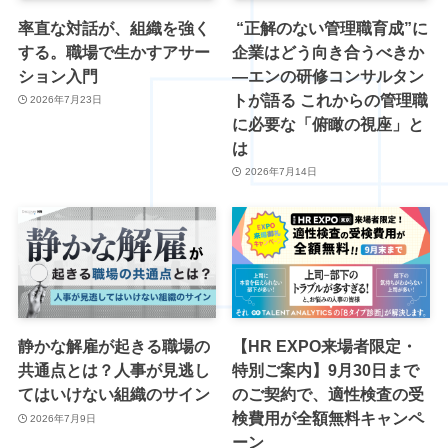
率直な対話が、組織を強く
“正解のない管理職育成”に
する。職場で生かすアサー
企業はどう向き合うべきか
ション入門
―エンの研修コンサルタン
トが語る これからの管理職
2026年7月23日
に必要な「俯瞰の視座」と
は
2026年7月14日
静かな解雇が起きる職場の
【HR EXPO来場者限定・
共通点とは？人事が見逃し
特別ご案内】9月30日まで
てはいけない組織のサイン
のご契約で、適性検査の受
検費用が全額無料キャンペ
2026年7月9日
ーン