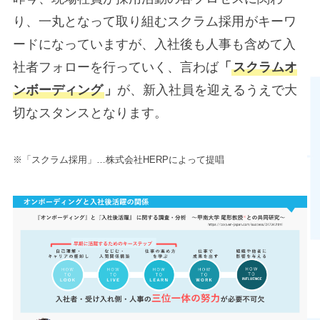
り、一丸となって取り組むスクラム採用
がキーワ
※
ードになっていますが、入社後も人事も含めて入
社者フォローを行っていく、言わば
「
スクラムオ
ンボーディング
」
が、新入社員を迎えるうえで大
切なスタンスとなります。
※「スクラム採用」…株式会社HERPによって提唱