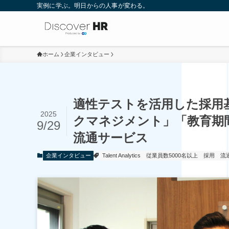
実例に学ぶ。明日からの人事が変わる。
ホーム
企業インタビュー
適性テストを活用した採用
2025
クマネジメント」「教育期
9/29
流通サービス
企業インタビュー
Talent Analytics
従業員数5000名以上
採用
流