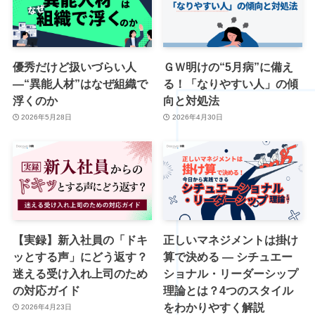
優秀だけど扱いづらい人
ＧＷ明けの“5月病”に備え
―“異能人材”はなぜ組織で
る！「なりやすい人」の傾
浮くのか
向と対処法
2026年5月28日
2026年4月30日
【実録】新入社員の「ドキ
正しいマネジメントは掛け
ッとする声」にどう返す？
算で決める ― シチュエー
迷える受け入れ上司のため
ショナル・リーダーシップ
の対応ガイド
理論とは？4つのスタイル
をわかりやすく解説
2026年4月23日