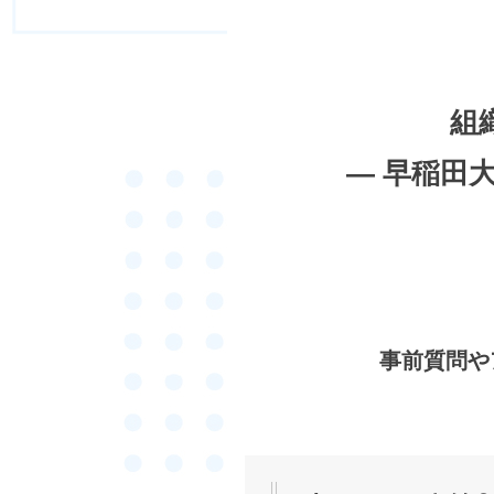
組
― 早稲田
事前質問や