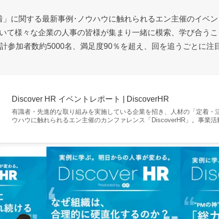
着」に関する最新事例･ノウハウに触れられるエン主催のイベ
いて様々な企業の人事の皆様が集まり一緒に模索、学び合うこ
累計参加者数約5000名、満足度90％を超え、回を追うごとに
Discover HR イベントレポート | DiscoverHR
有識者・先進的な取り組みを実施している企業を招き、人材の「定着・
ウハウに触れられるエン主催のカンファレンス「DiscoverHR」。事業