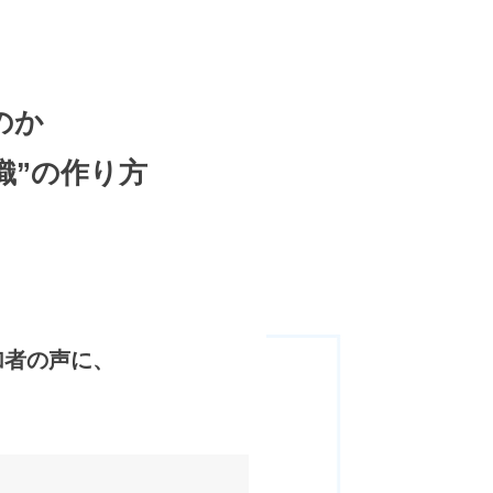
のか
織”の作り方
加者の声に、