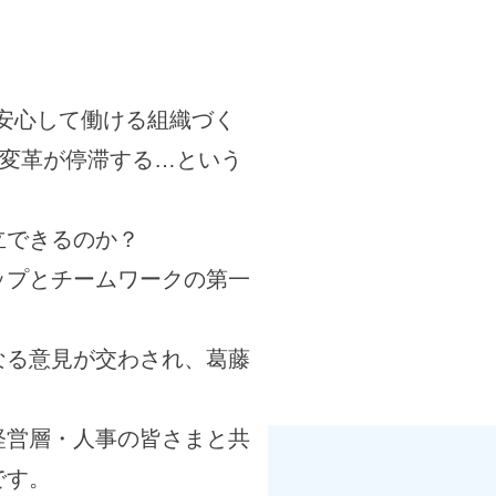
安心して働ける組織づく
や変革が停滞する…という
立できるのか？
ップとチームワークの第一
なる意見が交わされ、葛藤
経営層・人事の皆さまと共
です。