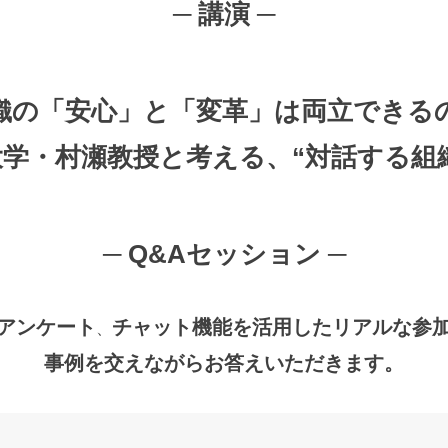
─
講演 ─
織の「安心」と「変革」は両立できる
大学・村瀬教授と考える、“対話する組
─
Q&Aセッション ─
アンケート
チャット機能を活用したリアルな参
、
事例を交えながらお答えいただきます。