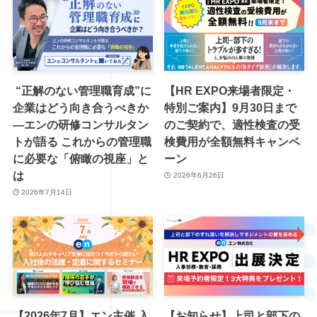
“正解のない管理職育成”に
【HR EXPO来場者限定・
企業はどう向き合うべきか
特別ご案内】9月30日まで
―エンの研修コンサルタン
のご契約で、適性検査の受
トが語る これからの管理職
検費用が全額無料キャンペ
に必要な「俯瞰の視座」と
ーン
は
2026年6月26日
2026年7月14日
【2026年7月】エン主催 入
【お知らせ】上司と部下の