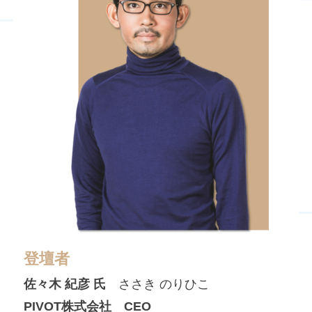
登壇者
佐々木 紀彦
氏
ささき のりひこ
PIVOT株式会社 CEO