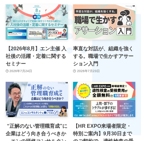
【2026年8月】エン主催 入
率直な対話が、組織を強く
社後の活躍・定着に関する
する。職場で生かすアサー
セミナー
ション入門
2026年7月24日
2026年7月23日
“正解のない管理職育成”に
【HR EXPO来場者限定・
企業はどう向き合うべきか
特別ご案内】9月30日まで
―エンの研修コンサルタン
のご契約で、適性検査の受