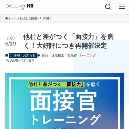
ホーム
お役立ち情報
1. 採用
他社と差がつく「面接力」を磨
2025
6/19
く！大好評につき再開催決定
1. 採用
お知らせ
採用
適性検査
面接官トレーニング
2025年6月19日