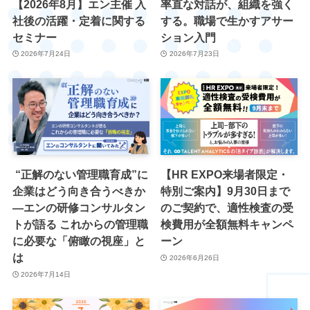
【2026年8月】エン主催 入
率直な対話が、組織を強く
社後の活躍・定着に関する
する。職場で生かすアサー
セミナー
ション入門
2026年7月24日
2026年7月23日
“正解のない管理職育成”に
【HR EXPO来場者限定・
企業はどう向き合うべきか
特別ご案内】9月30日まで
―エンの研修コンサルタン
のご契約で、適性検査の受
トが語る これからの管理職
検費用が全額無料キャンペ
に必要な「俯瞰の視座」と
ーン
は
2026年6月26日
2026年7月14日