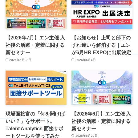
【2026年7月】エン主催 入
【お知らせ】上司と部下の
社後の活躍・定着に関する
すれ違いを解消する｜エン
新セミナー
が6月HR EXPOに出展決定
2026年6月23日
2026年6月4日
現場面接官の「何を聞けば
【2026年6月】エン主催 入
いい？」をサポート。
社後の活躍・定着に関する
Talent Analytics 面接サポ
新セミナー
ートツールを使ってみた
2026年5月20日