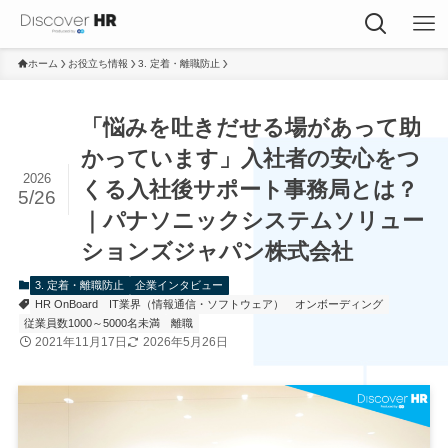
ホーム
お役立ち情報
3. 定着・離職防止
「悩みを吐きだせる場があって助
かっています」入社者の安心をつ
2026
くる入社後サポート事務局とは？
5/26
｜パナソニックシステムソリュー
ションズジャパン株式会社
3. 定着・離職防止
企業インタビュー
HR OnBoard
IT業界（情報通信・ソフトウェア）
オンボーディング
従業員数1000～5000名未満
離職
2021年11月17日
2026年5月26日