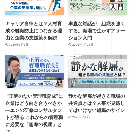
キャリア自律とは？人材育
率直な対話が、組織を強く
成や離職防止につながる理
する。職場で生かすアサー
由と企業の支援策を解説
ション入門
2026年8月6日
2026年7月23日
“正解のない管理職育成”に
静かな解雇が起きる職場の
企業はどう向き合うべきか
共通点とは？人事が見逃し
―エンの研修コンサルタン
てはいけない組織のサイン
トが語る これからの管理職
2026年7月9日
に必要な「俯瞰の視座」と
は