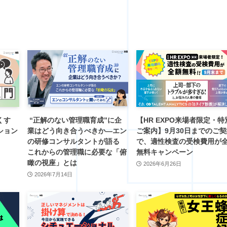
くす
“正解のない管理職育成”に企
【HR EXPO来場者限定・特
ション
業はどう向き合うべきか―エン
ご案内】9月30日までのご
の研修コンサルタントが語る
で、適性検査の受検費用が
これからの管理職に必要な「俯
無料キャンペーン
瞰の視座」とは
2026年6月26日
2026年7月14日