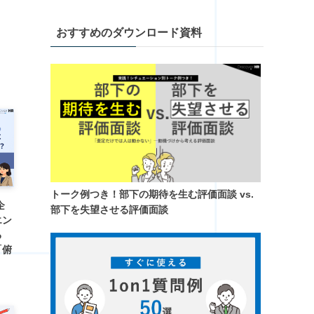
おすすめのダウンロード資料
トーク例つき！​部下の期待を生む評価面談 vs.
企
部下を失望させる評価面談
エン
る
「俯