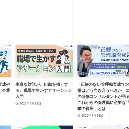
育成や
率直な対話が、組織を強くす
“正解のない管理職育成”に
と企業
る。職場で生かすアサーション
業はどう向き合うべきか―
入門
の研修コンサルタントが語
これからの管理職に必要な
2026年7月23日
瞰の視座」とは
2026年7月14日