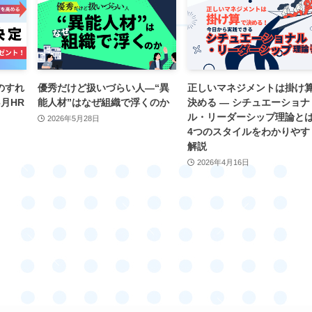
のすれ
優秀だけど扱いづらい人―“異
正しいマネジメントは掛け
月HR
能人材”はなぜ組織で浮くのか
決める ― シチュエーショナ
ル・リーダーシップ理論と
2026年5月28日
4つのスタイルをわかりやす
解説
2026年4月16日