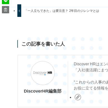
「一人立ちできた」は要注意？ 2年目のジレンマとは
この記事を書いた人
Discover HR
「入社後活躍にま
“これからの人事の
お役に立てる情報
DiscoverHR編集部