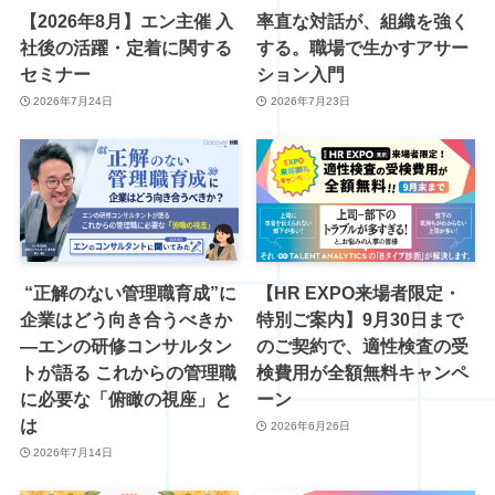
【2026年8月】エン主催 入
率直な対話が、組織を強く
社後の活躍・定着に関する
する。職場で生かすアサー
セミナー
ション入門
2026年7月24日
2026年7月23日
“正解のない管理職育成”に
【HR EXPO来場者限定・
企業はどう向き合うべきか
特別ご案内】9月30日まで
―エンの研修コンサルタン
のご契約で、適性検査の受
トが語る これからの管理職
検費用が全額無料キャンペ
に必要な「俯瞰の視座」と
ーン
は
2026年6月26日
2026年7月14日