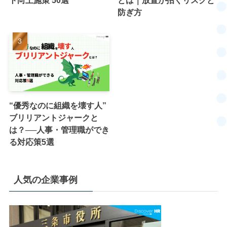
ト向上施策 50選
とは｜放置が招くリスクと
防ぎ方
“優秀なのに組織を壊す人”
ブリリアントジャークと
は？──人事・管理職ができ
る対応策5選
人気の企業事例