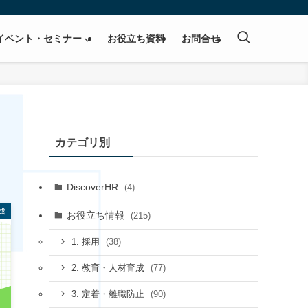
イベント・セミナー
お役立ち資料
お問合せ
カテゴリ別
DiscoverHR
(4)
成
お役立ち情報
(215)
(38)
1. 採用
(77)
2. 教育・人材育成
(90)
3. 定着・離職防止