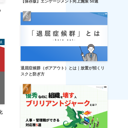
【保存版】エンゲージメント向上施策 50選
の
成
退屈症候群（ボアアウト）とは｜放置が招くリ
スクと防ぎ方
化