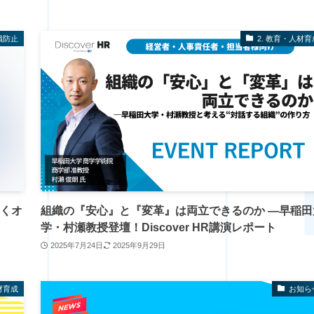
職防止
2. 教育・人材育
導くオ
組織の『安心』と『変革』は両立できるのか ―早稲田
学・村瀬教授登壇！Discover HR講演レポート
2025年7月24日
2025年9月29日
材育成
お知ら