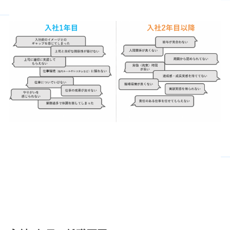
離職要因の整理
ー「不安要因」と「動機付
け要因」