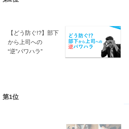
【どう防ぐ!?】部下
から上司への
“逆”パワハラ”
第1位