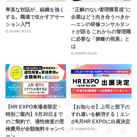
率直な対話が、組織を強く
“正解のない管理職育成”に
する。職場で生かすアサー
企業はどう向き合うべきか
ション入門
―エンの研修コンサルタン
トが語る これからの管理職
2026年7月23日
に必要な「俯瞰の視座」と
は
2026年7月14日
【HR EXPO来場者限定・
【お知らせ】上司と部下の
特別ご案内】9月30日まで
すれ違いを解消する｜エン
のご契約で、適性検査の受
が6月HR EXPOに出展決定
検費用が全額無料キャンペ
2026年6月4日
ーン