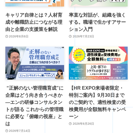
キャリア自律とは？人材育
率直な対話が、組織を強く
成や離職防止につながる理
する。職場で生かすアサー
由と企業の支援策を解説
ション入門
2026年8月6日
2026年7月23日
“正解のない管理職育成”に
【HR EXPO来場者限定・
企業はどう向き合うべきか
特別ご案内】9月30日まで
―エンの研修コンサルタン
のご契約で、適性検査の受
トが語る これからの管理職
検費用が全額無料キャンペ
に必要な「俯瞰の視座」と
ーン
は
2026年6月26日
2026年7月14日