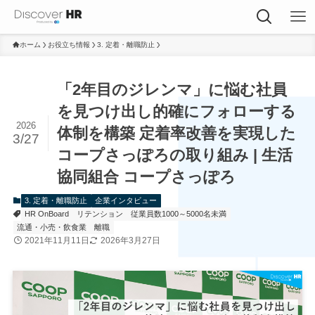
ホーム
お役立ち情報
3. 定着・離職防止
「2年目のジレンマ」に悩む社員
を見つけ出し的確にフォローする
2026
体制を構築 定着率改善を実現した
3/27
コープさっぽろの取り組み | 生活
協同組合 コープさっぽろ
3. 定着・離職防止
企業インタビュー
HR OnBoard
リテンション
従業員数1000～5000名未満
流通・小売・飲食業
離職
2021年11月11日
2026年3月27日