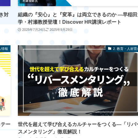
き対
組織の『安心』と『変革』は両立できるのか ―早稲田
学・村瀬教授登壇！Discover HR講演レポート
2025年7月24日
2025年9月29日
ち情報
2. 教育・人材育
るテー
世代を超えて学び合えるカルチャーをつくる―「リバ
スメンタリング」徹底解説！