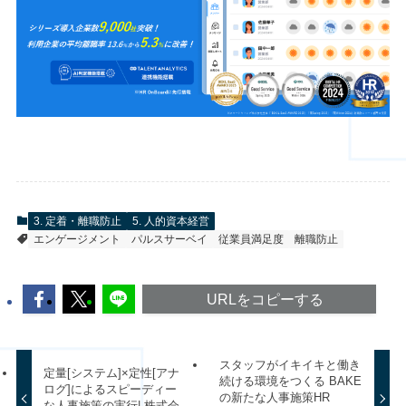
3. 定着・離職防止
5. 人的資本経営
エンゲージメント
パルスサーベイ
従業員満足度
離職防止
URLをコピーする
スタッフがイキイキと働き
定量[システム]×定性[アナ
続ける環境をつくる BAKE
ログ]によるスピーディー
の新たな人事施策HR
な人事施策の実行| 株式会