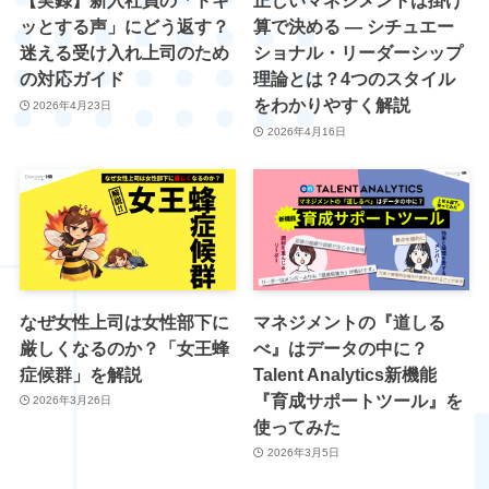
【実録】新入社員の「ドキ
正しいマネジメントは掛け
ッとする声」にどう返す？
算で決める ― シチュエー
迷える受け入れ上司のため
ショナル・リーダーシップ
の対応ガイド
理論とは？4つのスタイル
をわかりやすく解説
2026年4月23日
2026年4月16日
なぜ女性上司は女性部下に
マネジメントの『道しる
厳しくなるのか？「女王蜂
べ』はデータの中に？
症候群」を解説
Talent Analytics新機能
『育成サポートツール』を
2026年3月26日
使ってみた
2026年3月5日