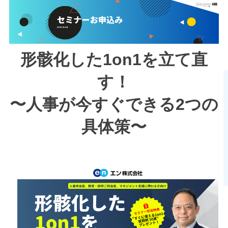
形骸化した1on1を立て直
す！
〜人事が今すぐできる2つの
具体策〜