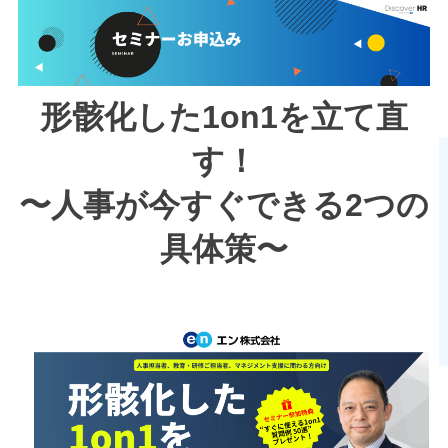
形骸化した1on1を立て直
す！
〜人事が今すぐできる2つの
具体策〜