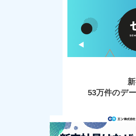
新
53万件のデ