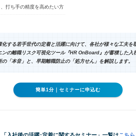
し、打ち手の精度を高めたい方
様化する若手世代の定着と活躍に向けて、各社が様々な工夫を
ンの離職リスク可視化ツール『HR OnBoard』が蓄積した入
新の「本音」と、早期離職防止の「処方せん」を解説します。
簡単1分｜セミナーに申込む
「入社後の活躍･定着に関するセミナー」一覧は
こちら