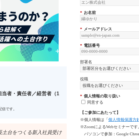
*
お名前
*
メールアドレス
*
電話番号
部署名
役職
担当者・責任者／経営者（1
*
個人情報の取り扱い
同意する
配信です。
【ご参加にあたって】
※個人情報は「
個人情報保護方
※ZoomによるWebセミナー
長土台をつくる新入社員受け
パソコンで参加：Google Chr