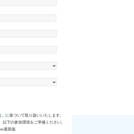
針
」に
基づいて取り扱いいたします。
です。以下の参加環境をご準備ください。
ome最新版