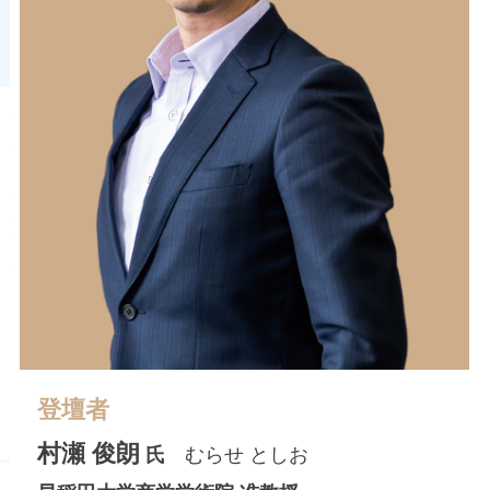
登壇者
村瀬 俊朗
氏
むらせ としお