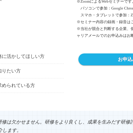
※ZoomによるWebセミナー
パソコンで参加：Google Chr
スマホ・タブレットで参加：Z
※セミナー内容の録画・録音は
※
当社が競合と判断する企業、
ャリアメールでのお申込みはお
務に活かしてほしい方
お申込
知りたい方
求められている方
研修は欠かせません。研修をより良くし、成果を生みだす研修
介します。